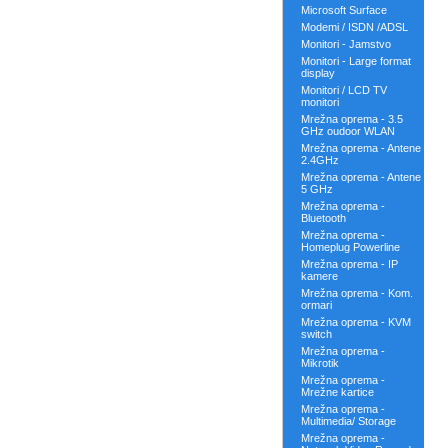
Microsoft Surface
Modemi / ISDN /ADSL
Monitori - Jamstvo
Monitori - Large format
display
Monitori / LCD TV
monitori
Mrežna oprema - 3.5
GHz oudoor WLAN
Mrežna oprema - Antene
2.4GHz
Mrežna oprema - Antene
5 GHz
Mrežna oprema -
Bluetooth
Mrežna oprema -
Homeplug Powerline
Mrežna oprema - IP
kamere
Mrežna oprema - Kom.
ormari
Mrežna oprema - KVM
switch
Mrežna oprema -
Mikrotik
Mrežna oprema -
Mrežne kartice
Mrežna oprema -
Multimedia/ Storage
Mrežna oprema -