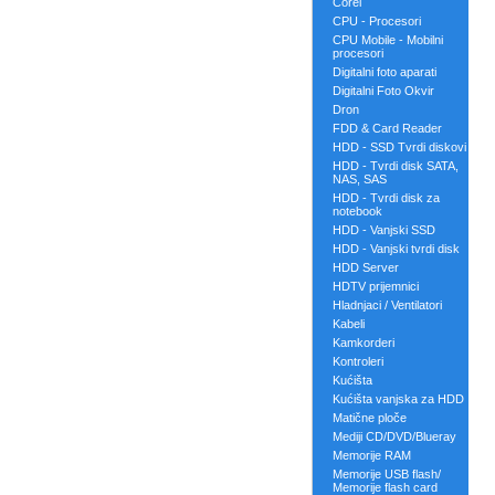
Corel
CPU - Procesori
CPU Mobile - Mobilni
procesori
Digitalni foto aparati
Digitalni Foto Okvir
Dron
FDD & Card Reader
HDD - SSD Tvrdi diskovi
HDD - Tvrdi disk SATA,
NAS, SAS
HDD - Tvrdi disk za
notebook
HDD - Vanjski SSD
HDD - Vanjski tvrdi disk
HDD Server
HDTV prijemnici
Hladnjaci / Ventilatori
Kabeli
Kamkorderi
Kontroleri
Kućišta
Kućišta vanjska za HDD
Matične ploče
Mediji CD/DVD/Blueray
Memorije RAM
Memorije USB flash/
Memorije flash card