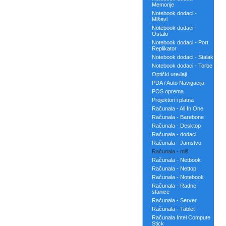
Memorije
Notebook dodaci -
Miševi
Notebook dodaci -
Ostalo
Notebook dodaci - Port
Replikator
Notebook dodaci - Stalak
Notebook dodaci - Torbe
Optički uređaji
PDA / Auto Navigacija
POS oprema
Projektori i platna
Računala - All In One
Računala - Barebone
Računala - Desktop
Računala - dodaci
Računala - Jamstvo
Računala - miš
Računala - Netbook
Računala - Nettop
Računala - Notebook
Računala - Radne
stanice
Računala - Server
Računala - Tablet
Računala Intel Compute
Stick