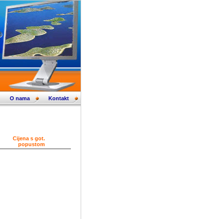
O nama
Kontakt
Cijena s got.
popustom