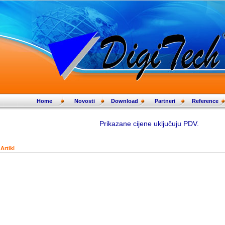
Home
Novosti
Download
Partneri
Reference
Prikazane cijene uključuju PDV.
Artikl