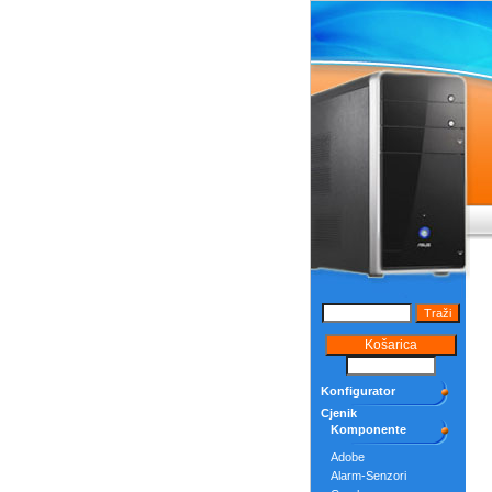
Konfigurator
Cjenik
Komponente
Adobe
Alarm-Senzori