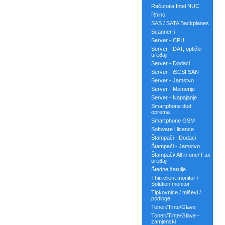
Računala Intel NUC
Rhino
SAS / SATA Backplanes
Scanner-i
Server - CPU
Server - DAT, optički
uređaji
Server - Dodaci
Server - iSCSI SAN
Server - Jamstvo
Server - Memorije
Server - Napajanje
Smartphone dod.
oprema
Smartphone GSM
Software i licence
Štampači - Dodaci
Štampači - Jamstvo
Štampači/ All in one/ Fax
uređaji
Štedne žarulje
Thin client monitor /
Solution monitor
Tipkovnice / miševi /
podloge
Toneri/Tinte/Glave
Toneri/Tinte/Glave -
zamjenski