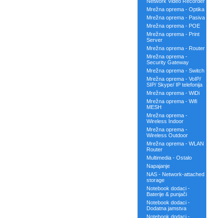
Network Video Recorder
Mrežna oprema - Optika
Mrežna oprema - Pasiva
Mrežna oprema - POE
Mrežna oprema - Print
Server
Mrežna oprema - Router
Mrežna oprema -
Security Gateway
Mrežna oprema - Switch
Mrežna oprema - VoIP/
SIP/ Skype/ IP telefonija
Mrežna oprema - WiDi
Mrežna oprema - Wifi
MESH
Mrežna oprema -
Wireless Indoor
Mrežna oprema -
Wireless Outdoor
Mrežna oprema - WLAN
Router
Multimedia - Ostalo
Napajanje
NAS - Network-attached
storage
Notebook dodaci -
Baterije & punjači
Notebook dodaci -
Dodatna jamstva
Notebook dodaci -