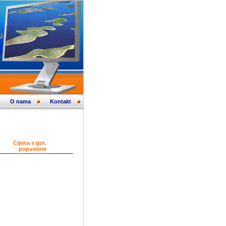
O nama
Kontakt
Cijena s got.
popustom