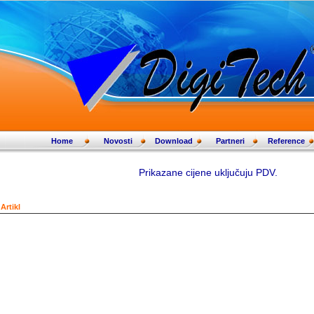
Home
Novosti
Download
Partneri
Reference
Prikazane cijene uključuju PDV.
Artikl