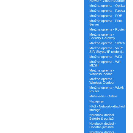
Network Video Recorder
Mrežna oprema - Optika
Mrežna oprema - Pasiva
Mrežna oprema - POE
Mrežna oprema - Print
Server
Mrežna oprema - Router
Mrežna oprema -
Security Gateway
Mrežna oprema - Switch
Mrežna oprema - VoIP/
SIP/ Skype/ IP telefonija
Mrežna oprema - WiDi
Mrežna oprema - Wifi
MESH
Mrežna oprema -
Wireless Indoor
Mrežna oprema -
Wireless Outdoor
Mrežna oprema - WLAN
Router
Multimedia - Ostalo
Napajanje
NAS - Network-attached
storage
Notebook dodaci -
Baterije & punjači
Notebook dodaci -
Dodatna jamstva
Notebook dodaci -