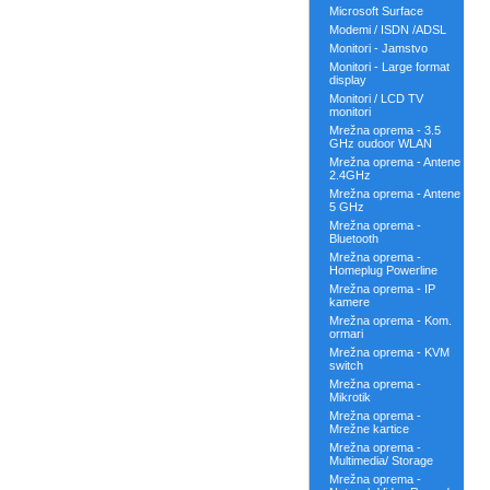
Microsoft Surface
Modemi / ISDN /ADSL
Monitori - Jamstvo
Monitori - Large format
display
Monitori / LCD TV
monitori
Mrežna oprema - 3.5
GHz oudoor WLAN
Mrežna oprema - Antene
2.4GHz
Mrežna oprema - Antene
5 GHz
Mrežna oprema -
Bluetooth
Mrežna oprema -
Homeplug Powerline
Mrežna oprema - IP
kamere
Mrežna oprema - Kom.
ormari
Mrežna oprema - KVM
switch
Mrežna oprema -
Mikrotik
Mrežna oprema -
Mrežne kartice
Mrežna oprema -
Multimedia/ Storage
Mrežna oprema -