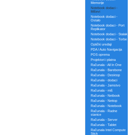
Memorije
Notebook dodaci -
Miševi
Notebook dodaci -
Ostalo
Notebook dodaci - Port
Replikator
Notebook dodaci - Stalak
Notebook dodaci - Torbe
Optički uređaji
PDA / Auto Navigacija
POS oprema
Projektori i platna
Računala - All In One
Računala - Barebone
Računala - Desktop
Računala - dodaci
Računala - Jamstvo
Računala - miš
Računala - Netbook
Računala - Nettop
Računala - Notebook
Računala - Radne
stanice
Računala - Server
Računala - Tablet
Računala Intel Compute
Stick