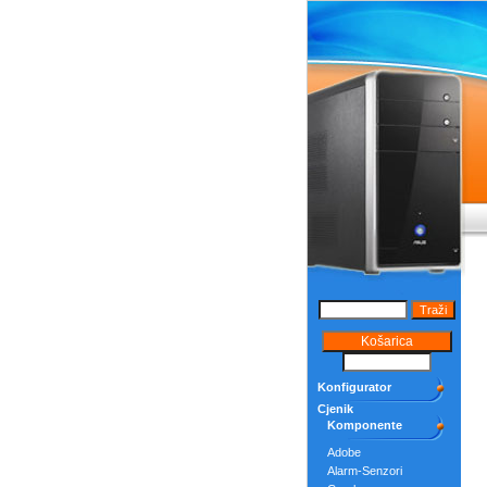
Konfigurator
Cjenik
Komponente
Adobe
Alarm-Senzori