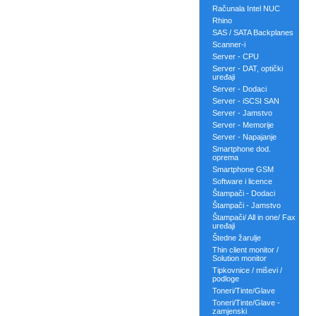
Računala Intel NUC
Rhino
SAS / SATA Backplanes
Scanner-i
Server - CPU
Server - DAT, optički
uređaji
Server - Dodaci
Server - iSCSI SAN
Server - Jamstvo
Server - Memorije
Server - Napajanje
Smartphone dod.
oprema
Smartphone GSM
Software i licence
Štampači - Dodaci
Štampači - Jamstvo
Štampači/ All in one/ Fax
uređaji
Štedne žarulje
Thin client monitor /
Solution monitor
Tipkovnice / miševi /
podloge
Toneri/Tinte/Glave
Toneri/Tinte/Glave -
zamjenski