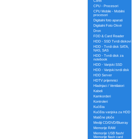
Corel
CPU - Procesori
CPU Mobile - Mobilni
procesori
Digitalni foto aparati
Digitalni Foto Okvir
Dron
FDD & Card Reader
HDD - SSD Tvrdi diskovi
HDD - Tvrdi disk SATA,
NAS, SAS
HDD - Tvrdi disk za
notebook
HDD - Vanjski SSD
HDD - Vanjski tvrdi disk
HDD Server
HDTV prijemnici
Hladnjaci / Ventilatori
Kabeli
Kamkorderi
Kontroleri
Kućišta
Kućišta vanjska za HDD
Matične ploče
Mediji CD/DVD/Blueray
Memorije RAM
Memorije USB flash/
Memorije flash card